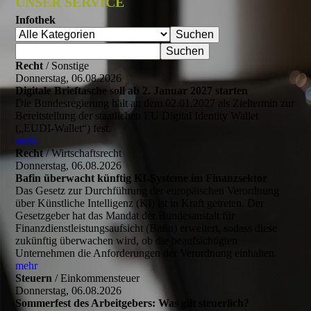
UNSER SERVICE
Infothek
Recht
/ Sonstige
Donnerstag, 06.08.2026
Digitale Brieftasche soll ab 2. Januar 2027 starten
Die Bundesregierung hält an dem 02.01.2027 als Zieltermin zur
Bereitstellung der staatlichen EU Digital Identity Wallet
(„EUDI-Wallet“) fest.
mehr
Recht
/ Wirtschaftsrecht
Donnerstag, 06.08.2026
Bafin überwacht künftig KI-Systeme im Finanzsektor
Das Gesetz zur Durchführung der europäischen Verordnung
über Künstliche Intelligenz (KI) ist in Kraft getreten. Der
Gesetzgeber hat das Mandat der Bundesanstalt für
Finanzdienstleistungsaufsicht (Bafin) erweitert, sodass diese
zukünftig überwachen wird, ob die beaufsichtigten
Unternehmen die Anforderungen der Verordnung einhalten.
mehr
Steuern
/ Einkommensteuer
Donnerstag, 06.08.2026
Sommerfest des Arbeitgebers: Was gilt steuerlich?