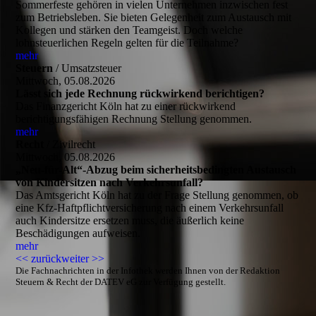
Sommerfeste gehören in vielen Unternehmen inzwischen fest
zum Betriebsleben. Sie bieten Gelegenheit zum Austausch mit
Kollegen und stärken den Teamgeist. Doch welche
lohnsteuerlichen Regeln gelten für die Teilnahme?
mehr
Steuern
/ Umsatzsteuer
Mittwoch, 05.08.2026
Lässt sich jede Rechnung rückwirkend berichtigen?
Das Finanzgericht Köln hat zu einer rückwirkend
berichtigungsfähigen Rechnung Stellung genommen.
mehr
Recht
/ Zivilrecht
Mittwoch, 05.08.2026
„Neu-für-Alt“-Abzug beim sicherheitsbedingten Austausch
von Kindersitzen nach Verkehrsunfall?
Das Amtsgericht Köln hat zu der Frage Stellung genommen, ob
eine Kfz-Haftpflichtversicherung nach einem Verkehrsunfall
auch Kindersitze ersetzen muss, die äußerlich keine
Beschädigungen aufweisen.
mehr
<< zurück
weiter >>
Die Fachnachrichten in der Infothek werden Ihnen von der Redaktion
Steuern & Recht der DATEV eG zur Verfügung gestellt.